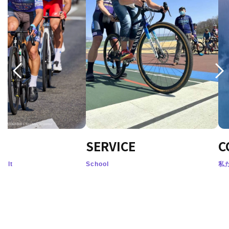
SERVICE
CONC
School
私たちがAVE